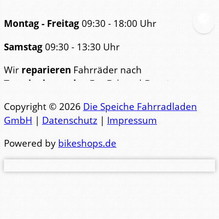
Montag - Freitag
09:30 - 18:00 Uhr
Samstag
09:30 - 13:30 Uhr
Wir
reparieren
Fahrräder nach
Terminabsprache
. Für Fahrrad-
Beratungen
bitten wir ebenfalls um
Copyright © 2026
Die Speiche Fahrradladen
Terminabsp
GmbH
|
Datenschutz
|
Impressum
Telefon Büro: 0441 84123
Powered by
bikeshops.de
Telefon Werkstatt: 0441 83471