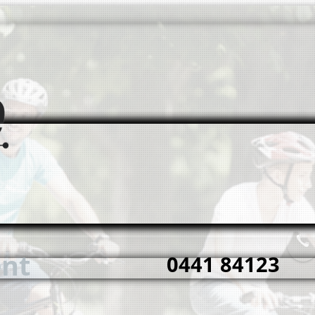
ent
0441 84123