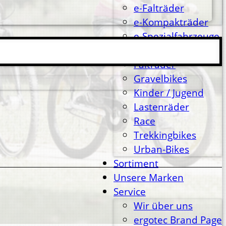
e-Falträder
e-Kompakträder
e-Spezialfahrzeuge
e-Urbanbikes
Falträder
Gravelbikes
Kinder / Jugend
Lastenräder
Race
Trekkingbikes
Urban-Bikes
Sortiment
Unsere Marken
Service
Wir über uns
ergotec Brand Page