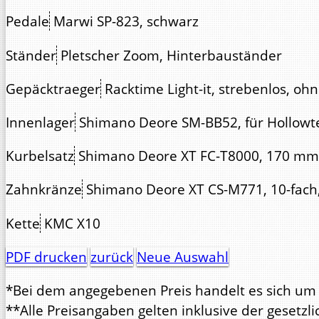
Pedale
Marwi SP-823, schwarz
Ständer
Pletscher Zoom, Hinterbauständer
Gepäcktraeger
Racktime Light-it, strebenlos, o
Innenlager
Shimano Deore SM-BB52, für Hollowte
Kurbelsatz
Shimano Deore XT FC-T8000, 170 mm, 
Zahnkränze
Shimano Deore XT CS-M771, 10-fach
Kette
KMC X10
PDF drucken
zurück
Neue Auswahl
*Bei dem angegebenen Preis handelt es sich um d
**Alle Preisangaben gelten inklusive der gesetz