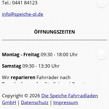
Tel.:
0441 84123
info@speiche-ol.de
ÖFFNUNGSZEITEN
Montag - Freitag
09:30 - 18:00 Uhr
Samstag
09:30 - 13:30 Uhr
Wir
reparieren
Fahrräder nach
Terminabsprache
. Für Fahrrad-
Beratungen
bitten wir ebenfalls um
Copyright © 2026
Die Speiche Fahrradladen
Terminabsp
GmbH
|
Datenschutz
|
Impressum