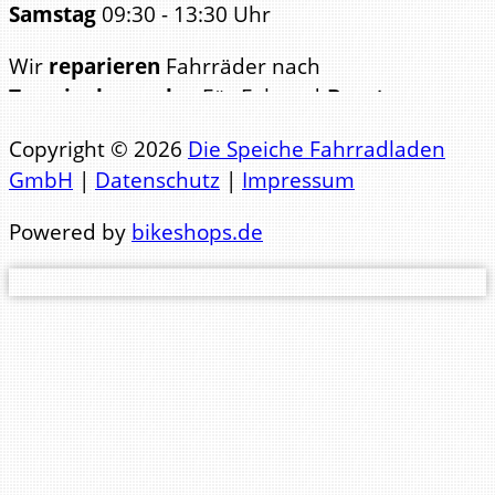
Samstag
09:30 - 13:30 Uhr
Wir
reparieren
Fahrräder nach
Terminabsprache
. Für Fahrrad-
Beratungen
bitten wir ebenfalls um
Copyright © 2026
Die Speiche Fahrradladen
Terminabsp
GmbH
|
Datenschutz
|
Impressum
Telefon Büro: 0441 84123
Powered by
bikeshops.de
Telefon Werkstatt: 0441 83471