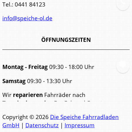
Tel.:
0441 84123
info@speiche-ol.de
ÖFFNUNGSZEITEN
Montag - Freitag
09:30 - 18:00 Uhr
Samstag
09:30 - 13:30 Uhr
Wir
reparieren
Fahrräder nach
Terminabsprache
. Für Fahrrad-
Beratungen
bitten wir ebenfalls um
Copyright © 2026
Die Speiche Fahrradladen
Terminabsp
GmbH
|
Datenschutz
|
Impressum