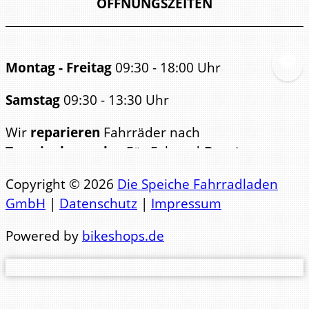
ÖFFNUNGSZEITEN
Montag - Freitag
09:30 - 18:00 Uhr
Samstag
09:30 - 13:30 Uhr
Wir
reparieren
Fahrräder nach
Terminabsprache
. Für Fahrrad-
Beratungen
bitten wir ebenfalls um
Copyright © 2026
Die Speiche Fahrradladen
Terminabsp
GmbH
|
Datenschutz
|
Impressum
Telefon Büro: 0441 84123
Powered by
bikeshops.de
Telefon Werkstatt: 0441 83471