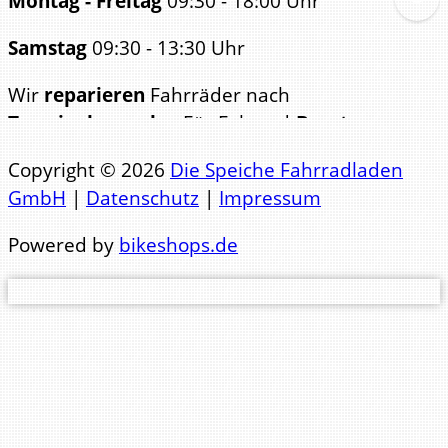
Montag - Freitag
09:30 - 18:00 Uhr
Samstag
09:30 - 13:30 Uhr
Wir
reparieren
Fahrräder nach
Terminabsprache
. Für Fahrrad-
Beratungen
bitten wir ebenfalls um
Copyright © 2026
Die Speiche Fahrradladen
Terminabsp
GmbH
|
Datenschutz
|
Impressum
Telefon Büro: 0441 84123
Powered by
bikeshops.de
Telefon Werkstatt: 0441 83471