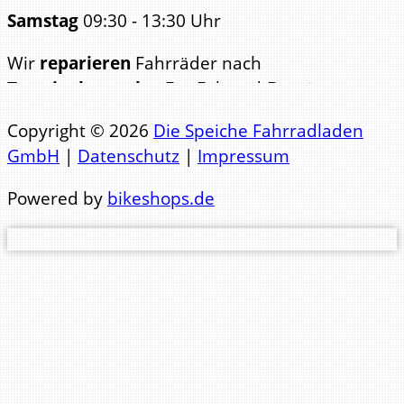
Samstag
09:30 - 13:30 Uhr
Wir
reparieren
Fahrräder nach
Terminabsprache
. Für Fahrrad-
Beratungen
bitten wir ebenfalls um
Copyright © 2026
Die Speiche Fahrradladen
Terminabsp
GmbH
|
Datenschutz
|
Impressum
Telefon Büro: 0441 84123
Powered by
bikeshops.de
Telefon Werkstatt: 0441 83471